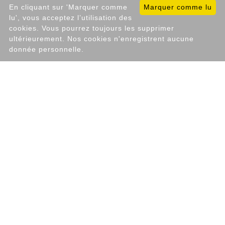
En cliquant sur 'Marquer comme
Marquer comme lu
lu', vous acceptez l’utilisation des
cookies. Vous pourrez toujours les supprimer
ultérieurement. Nos cookies n'enregistrent aucune
donnée personnelle.
FEATURED PROPERTIES
Nouveau
RESIDENTIAL CARAVAN WITH LAND AND
POND VIEW
FROM 35 000 €
Chimay